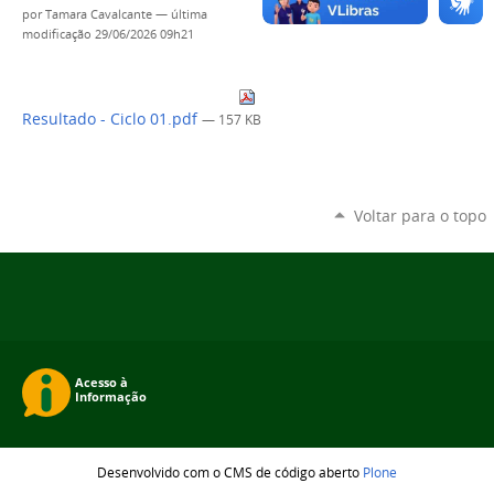
por
Tamara Cavalcante
—
última
modificação
29/06/2026 09h21
Resultado - Ciclo 01.pdf
— 157 KB
Voltar para o topo
Desenvolvido com o CMS de código aberto
Plone