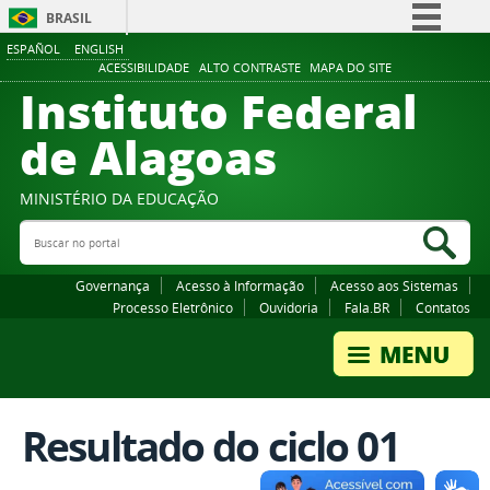
BRASIL
ESPAÑOL
ENGLISH
Simplifique!
ACESSIBILIDADE
ALTO CONTRASTE
MAPA DO SITE
Instituto Federal
Comunica BR
Participe
de Alagoas
Acesso à informação
Legislação
MINISTÉRIO DA EDUCAÇÃO
Buscar no portal
Canais
Bus
Governança
Acesso à Informação
Acesso aos Sistemas
Processo Eletrônico
Ouvidoria
Fala.BR
Contatos
Resultado do ciclo 01