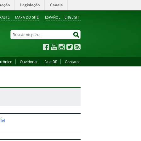
mação
Legislação
Canais
RASTE
MAPA DO SITE
ESPAÑOL
ENGLISH
Buscar no portal
Buscar no portal
Facebook
YouTube
Instagram
Twitter
RSS
trônico
Ouvidoria
Fala.BR
Contatos
ia