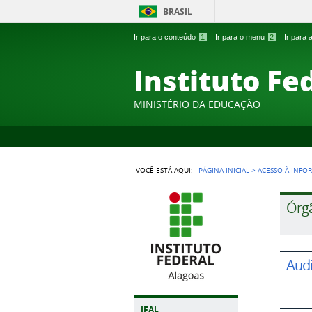
BRASIL
Ir para o conteúdo
1
Ir para o menu
2
Ir para
Instituto Fe
MINISTÉRIO DA EDUCAÇÃO
VOCÊ ESTÁ AQUI:
PÁGINA INICIAL
>
ACESSO À INFO
Órg
Audi
IFAL