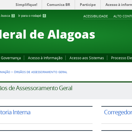
Simplifique!
Comunica BR
Participe
Acesso à infor
 a busca
3
Ir para o rodapé
4
ACESSIBILIDADE
ALTO CONT
deral de Alagoas
Governança
Acesso à Informação
Acesso aos Sistemas
Processo Ele
RMAÇÃO
>
ÓRGÃOS DE ASSESSORAMENTO GERAL
ãos de Assessoramento Geral
toria Interna
Corregedor