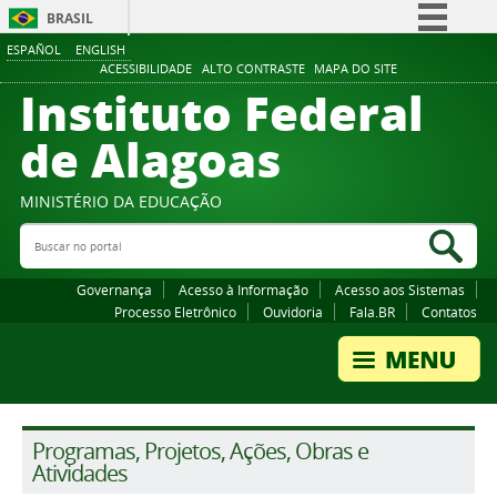
BRASIL
ESPAÑOL
ENGLISH
Simplifique!
ACESSIBILIDADE
ALTO CONTRASTE
MAPA DO SITE
Instituto Federal
Comunica BR
Participe
de Alagoas
Acesso à informação
Legislação
MINISTÉRIO DA EDUCAÇÃO
Buscar no portal
Canais
Bus
Governança
Acesso à Informação
Acesso aos Sistemas
Processo Eletrônico
Ouvidoria
Fala.BR
Contatos
Programas, Projetos, Ações, Obras e
Atividades