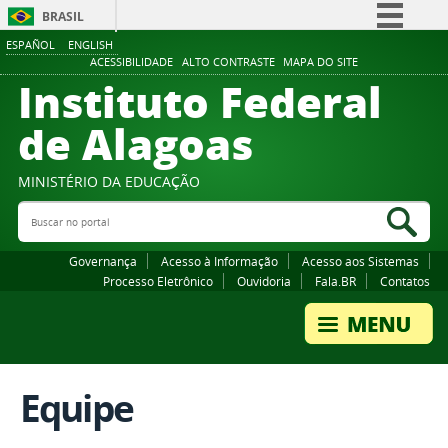
BRASIL
ESPAÑOL
ENGLISH
Simplifique!
ACESSIBILIDADE
ALTO CONTRASTE
MAPA DO SITE
Instituto Federal
Comunica BR
Participe
de Alagoas
Acesso à informação
Legislação
MINISTÉRIO DA EDUCAÇÃO
Buscar no portal
Canais
Bus
Governança
Acesso à Informação
Acesso aos Sistemas
Processo Eletrônico
Ouvidoria
Fala.BR
Contatos
Equipe