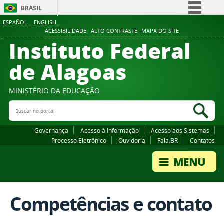
BRASIL
ESPAÑOL
ENGLISH
Simplifique!
ACESSIBILIDADE
ALTO CONTRASTE
MAPA DO SITE
Instituto Federal
Comunica BR
Participe
de Alagoas
Acesso à informação
Legislação
MINISTÉRIO DA EDUCAÇÃO
Buscar no portal
Canais
Bus
Governança
Acesso à Informação
Acesso aos Sistemas
Processo Eletrônico
Ouvidoria
Fala.BR
Contatos
Competências e contato