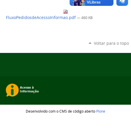
FluxoPedidosdeAcessoInformao.pdf
— 460 KB
Voltar para o topo
Desenvolvido com o CMS de código aberto
Plone