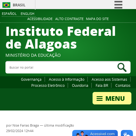
BRASIL
ESPAÑOL
ENGLISH
Simplifique!
ACESSIBILIDADE
ALTO CONTRASTE
MAPA DO SITE
Instituto Federal
Comunica BR
Participe
de Alagoas
Acesso à informação
Legislação
MINISTÉRIO DA EDUCAÇÃO
Buscar no portal
Canais
Bus
Governança
Acesso à Informação
Acesso aos Sistemas
Processo Eletrônico
Ouvidoria
Fala.BR
Contatos
por
Nise Farias Braga
—
última modificação
29/02/2024 12h44