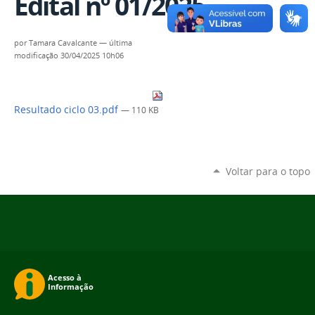
Edital nº 01/2025
por
Tamara Cavalcante
—
última
modificação
30/04/2025 10h06
Resultado ciclo 03.pdf
— 110 KB
Voltar para o topo