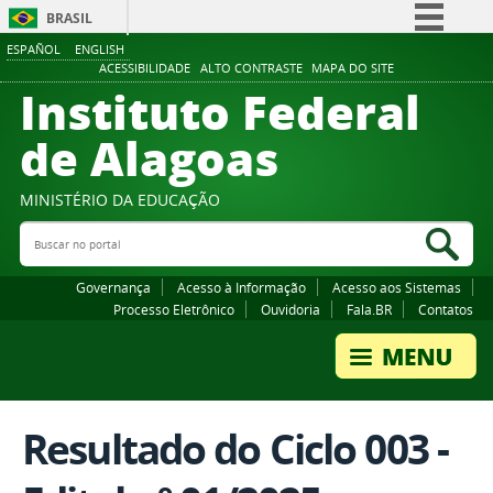
BRASIL
ESPAÑOL
ENGLISH
Simplifique!
ACESSIBILIDADE
ALTO CONTRASTE
MAPA DO SITE
Instituto Federal
Comunica BR
Participe
de Alagoas
Acesso à informação
Legislação
MINISTÉRIO DA EDUCAÇÃO
Buscar no portal
Canais
Bus
Governança
Acesso à Informação
Acesso aos Sistemas
Processo Eletrônico
Ouvidoria
Fala.BR
Contatos
Resultado do Ciclo 003 -