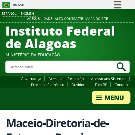
BRASIL
ESPAÑOL
ENGLISH
Simplifique!
ACESSIBILIDADE
ALTO CONTRASTE
MAPA DO SITE
Instituto Federal
Comunica BR
Participe
de Alagoas
Acesso à informação
Legislação
MINISTÉRIO DA EDUCAÇÃO
Buscar no portal
Canais
Bus
Governança
Acesso à Informação
Acesso aos Sistemas
Processo Eletrônico
Ouvidoria
Fala.BR
Contatos
Maceio-Diretoria-de-