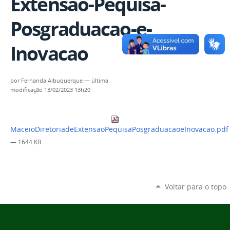
Extensao-Pequisa-
Posgraduacao-e-
Inovacao
por
Fernanda Albuquerque
—
última
modificação
13/02/2023 13h20
MaceioDiretoriadeExtensaoPequisaPosgraduacaoeInovacao.pdf
— 1644 KB
Voltar para o topo