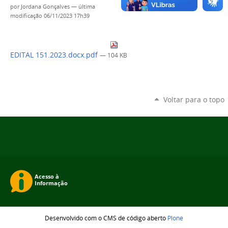
por
Jordana Gonçalves
—
última
modificação
06/11/2023 17h39
EDITAL 151.2023.docx.pdf
— 104 KB
Voltar para o topo
Desenvolvido com o CMS de código aberto
Plone