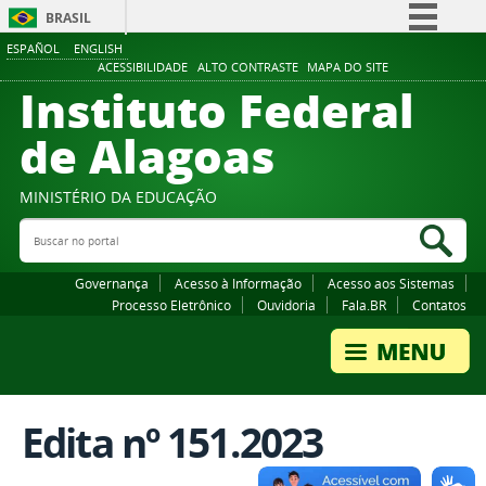
BRASIL
ESPAÑOL
ENGLISH
Simplifique!
ACESSIBILIDADE
ALTO CONTRASTE
MAPA DO SITE
Instituto Federal
Comunica BR
Participe
de Alagoas
Acesso à informação
Legislação
MINISTÉRIO DA EDUCAÇÃO
Buscar no portal
Canais
Bus
Governança
Acesso à Informação
Acesso aos Sistemas
Processo Eletrônico
Ouvidoria
Fala.BR
Contatos
Edita nº 151.2023