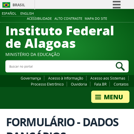
BRASIL
ESPAÑOL
ENGLISH
Simplifique!
ACESSIBILIDADE
ALTO CONTRASTE
MAPA DO SITE
Instituto Federal
Comunica BR
Participe
de Alagoas
Acesso à informação
Legislação
MINISTÉRIO DA EDUCAÇÃO
Buscar no portal
Canais
Bus
Governança
Acesso à Informação
Acesso aos Sistemas
Processo Eletrônico
Ouvidoria
Fala.BR
Contatos
FORMULÁRIO - DADOS