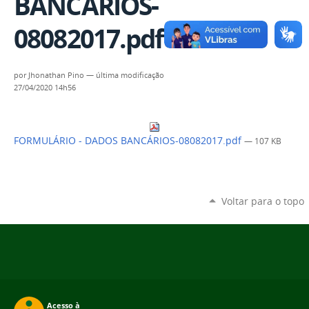
BANCÁRIOS-
08082017.pdf
por
Jhonathan Pino
—
última modificação
27/04/2020 14h56
FORMULÁRIO - DADOS BANCÁRIOS-08082017.pdf
— 107 KB
Voltar para o topo