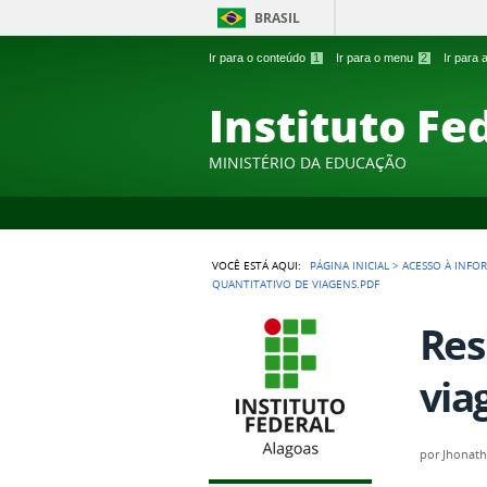
BRASIL
Ir para o conteúdo
1
Ir para o menu
2
Ir para
Instituto Fe
MINISTÉRIO DA EDUCAÇÃO
VOCÊ ESTÁ AQUI:
PÁGINA INICIAL
>
ACESSO À INFO
QUANTITATIVO DE VIAGENS.PDF
Res
via
por
Jhonath