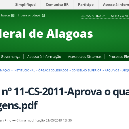
Simplifique!
Comunica BR
Participe
Acesso à infor
 a busca
3
Ir para o rodapé
4
ACESSIBILIDADE
ALTO CONT
deral de Alagoas
Governança
Acesso à Informação
Acesso aos Sistemas
Processo Ele
RMAÇÃO
>
INSTITUCIONAL
>
ÓRGÃOS COLEGIADOS
>
CONSELHO SUPERIOR
>
ARQUIVOS
>
ARQ
 nº 11-CS-2011-Aprova o qua
gens.pdf
an Pino
—
última modificação
21/05/2019 13h30