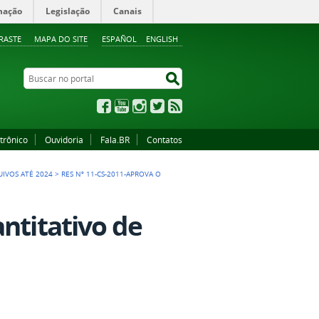
mação
Legislação
Canais
RASTE
MAPA DO SITE
ESPAÑOL
ENGLISH
Buscar no portal
Buscar no portal
Facebook
YouTube
Instagram
Twitter
RSS
trônico
Ouvidoria
Fala.BR
Contatos
UIVOS ATÉ 2024
>
RES Nº 11-CS-2011-APROVA O
ntitativo de