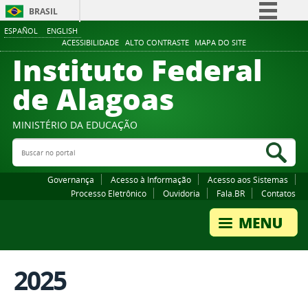
BRASIL
ESPAÑOL
ENGLISH
Simplifique!
ACESSIBILIDADE
ALTO CONTRASTE
MAPA DO SITE
Instituto Federal
Comunica BR
Participe
de Alagoas
Acesso à informação
Legislação
MINISTÉRIO DA EDUCAÇÃO
Buscar no portal
Canais
Bus
Governança
Acesso à Informação
Acesso aos Sistemas
Processo Eletrônico
Ouvidoria
Fala.BR
Contatos
2025