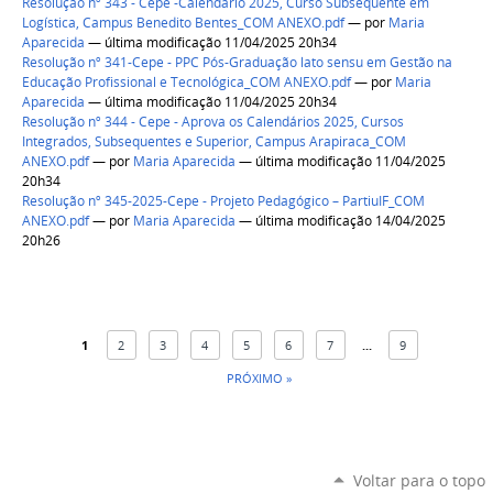
Resolução nº 343 - Cepe -Calendário 2025, Curso Subsequente em
Logística, Campus Benedito Bentes_COM ANEXO.pdf
—
por
Maria
Aparecida
— última modificação 11/04/2025 20h34
Resolução nº 341-Cepe - PPC Pós-Graduação lato sensu em Gestão na
Educação Profissional e Tecnológica_COM ANEXO.pdf
—
por
Maria
Aparecida
— última modificação 11/04/2025 20h34
Resolução nº 344 - Cepe - Aprova os Calendários 2025, Cursos
Integrados, Subsequentes e Superior, Campus Arapiraca_COM
ANEXO.pdf
—
por
Maria Aparecida
— última modificação 11/04/2025
20h34
Resolução nº 345-2025-Cepe - Projeto Pedagógico – PartiuIF_COM
ANEXO.pdf
—
por
Maria Aparecida
— última modificação 14/04/2025
20h26
1
2
3
4
5
6
7
...
9
PRÓXIMO »
Voltar para o topo