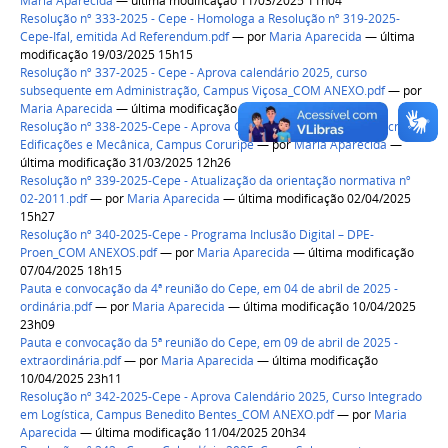
Maria Aparecida
— última modificação 11/03/2025 11h04
Resolução nº 333-2025 - Cepe - Homologa a Resolução nº 319-2025-
Cepe-Ifal, emitida Ad Referendum.pdf
—
por
Maria Aparecida
— última
modificação 19/03/2025 15h15
Resolução nº 337-2025 - Cepe - Aprova calendário 2025, curso
subsequente em Administração, Campus Viçosa_COM ANEXO.pdf
—
por
Maria Aparecida
— última modificação 31/03/2025 11h19
Resolução nº 338-2025-Cepe - Aprova Calendário 2025, Cursos Técnicos
Edificações e Mecânica, Campus Coruripe
—
por
Maria Aparecida
—
última modificação 31/03/2025 12h26
Resolução nº 339-2025-Cepe - Atualização da orientação normativa nº
02-2011.pdf
—
por
Maria Aparecida
— última modificação 02/04/2025
15h27
Resolução nº 340-2025-Cepe - Programa Inclusão Digital – DPE-
Proen_COM ANEXOS.pdf
—
por
Maria Aparecida
— última modificação
07/04/2025 18h15
Pauta e convocação da 4ª reunião do Cepe, em 04 de abril de 2025 -
ordinária.pdf
—
por
Maria Aparecida
— última modificação 10/04/2025
23h09
Pauta e convocação da 5ª reunião do Cepe, em 09 de abril de 2025 -
extraordinária.pdf
—
por
Maria Aparecida
— última modificação
10/04/2025 23h11
Resolução nº 342-2025-Cepe - Aprova Calendário 2025, Curso Integrado
em Logística, Campus Benedito Bentes_COM ANEXO.pdf
—
por
Maria
Aparecida
— última modificação 11/04/2025 20h34