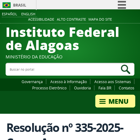
BRASIL
ESPAÑOL
ENGLISH
Simplifique!
ACESSIBILIDADE
ALTO CONTRASTE
MAPA DO SITE
Instituto Federal
Comunica BR
Participe
de Alagoas
Acesso à informação
Legislação
MINISTÉRIO DA EDUCAÇÃO
Buscar no portal
Canais
Bus
Governança
Acesso à Informação
Acesso aos Sistemas
Processo Eletrônico
Ouvidoria
Fala.BR
Contatos
Resolução nº 335-2025-