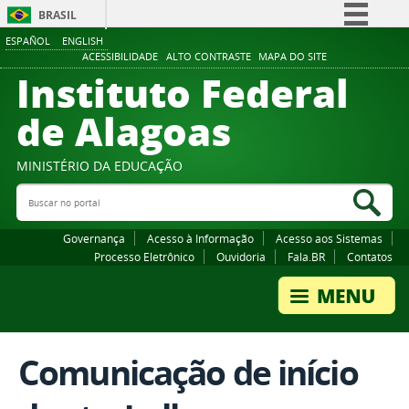
BRASIL
ESPAÑOL
ENGLISH
Simplifique!
ACESSIBILIDADE
ALTO CONTRASTE
MAPA DO SITE
Instituto Federal
Comunica BR
Participe
de Alagoas
Acesso à informação
Legislação
MINISTÉRIO DA EDUCAÇÃO
Buscar no portal
Canais
Bus
Governança
Acesso à Informação
Acesso aos Sistemas
Processo Eletrônico
Ouvidoria
Fala.BR
Contatos
Comunicação de início