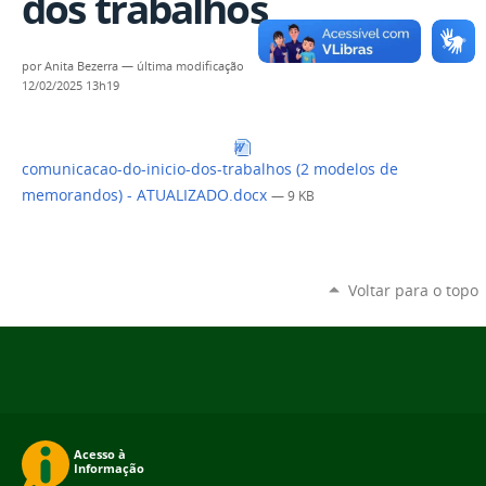
dos trabalhos
por
Anita Bezerra
—
última modificação
12/02/2025 13h19
comunicacao-do-inicio-dos-trabalhos (2 modelos de
memorandos) - ATUALIZADO.docx
— 9 KB
Voltar para o topo