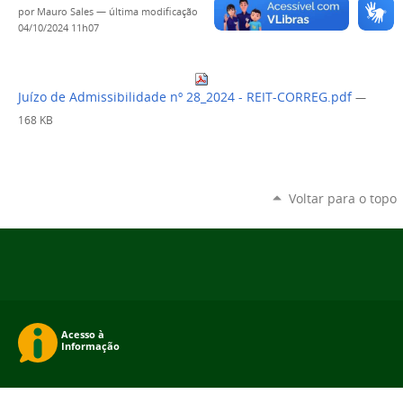
por
Mauro Sales
—
última modificação
04/10/2024 11h07
Juízo de Admissibilidade nº 28_2024 - REIT-CORREG.pdf
—
168 KB
Voltar para o topo