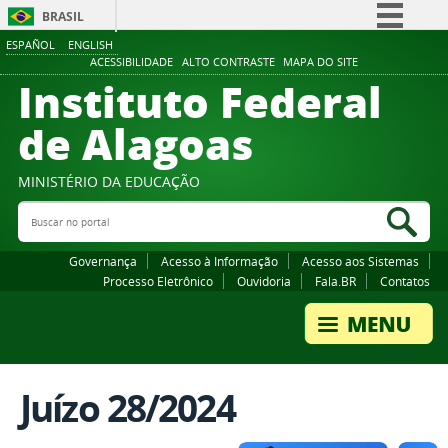
BRASIL
ESPAÑOL
ENGLISH
Simplifique!
ACESSIBILIDADE
ALTO CONTRASTE
MAPA DO SITE
Instituto Federal
Comunica BR
Participe
de Alagoas
Acesso à informação
Legislação
MINISTÉRIO DA EDUCAÇÃO
Buscar no portal
Canais
Bus
Governança
Acesso à Informação
Acesso aos Sistemas
Processo Eletrônico
Ouvidoria
Fala.BR
Contatos
Juízo 28/2024