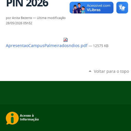
PIN 2026
por
Anita Bezerra
—
última modificação
28/05/2026 05h52
ApresentaoCampusPalmeiradosndios.pdf
— 12575 KB
Voltar para o topo