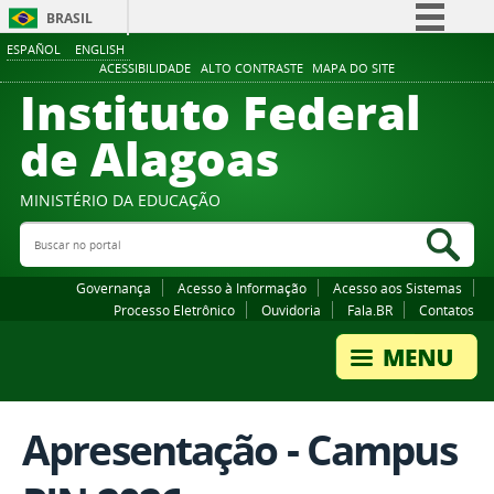
BRASIL
ESPAÑOL
ENGLISH
Simplifique!
ACESSIBILIDADE
ALTO CONTRASTE
MAPA DO SITE
Instituto Federal
Comunica BR
Participe
de Alagoas
Acesso à informação
Legislação
MINISTÉRIO DA EDUCAÇÃO
Buscar no portal
Canais
Bus
Governança
Acesso à Informação
Acesso aos Sistemas
Processo Eletrônico
Ouvidoria
Fala.BR
Contatos
Apresentação - Campus