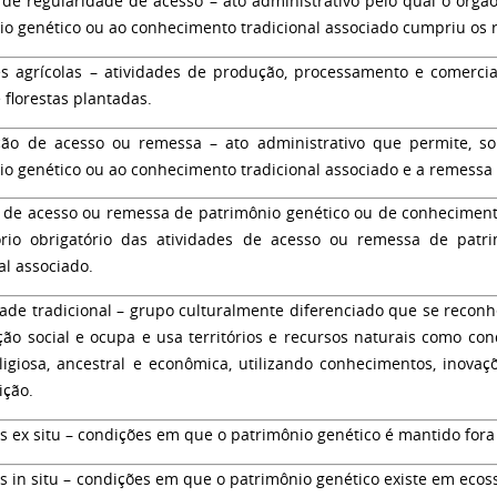
 de regularidade de acesso
– ato administrativo pelo qual o órgã
io genético ou ao conhecimento tradicional associado cumpriu os re
s agrícolas
– atividades de produção, processamento e comerciali
 florestas plantadas.
ção de acesso ou remessa
– ato administrativo que permite, so
io genético ou ao conhecimento tradicional associado e a remessa 
 de acesso ou remessa de patrimônio genético ou de conhecimento
ório obrigatório das atividades de acesso ou remessa de pat
al associado.
de tradicional
– grupo culturalmente diferenciado que se reconh
ção social e ocupa e usa territórios e recursos naturais como con
religiosa, ancestral e econômica, utilizando conhecimentos, inova
ição.
s ex situ
– condições em que o patrimônio genético é mantido fora 
 in situ
– condições em que o patrimônio genético existe em ecossi