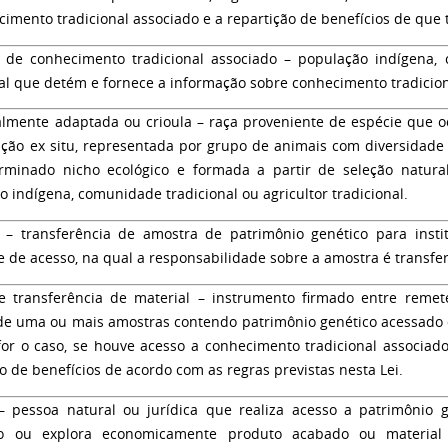
imento tradicional associado e a repartição de benefícios de que t
 de conhecimento tradicional associado
– população indígena, c
nal que detém e fornece a informação sobre conhecimento tradicion
almente adaptada ou crioula
– raça proveniente de espécie que o
ção ex situ, representada por grupo de animais com diversidade
minado nicho ecológico e formada a partir de seleção natura
 indígena, comunidade tradicional ou agricultor tradicional.
– transferência de amostra de patrimônio genético para instit
e de acesso, na qual a responsabilidade sobre a amostra é transfer
 transferência de material
– instrumento firmado entre remete
 de uma ou mais amostras contendo patrimônio genético acessado o
or o caso, se houve acesso a conhecimento tradicional associa
o de benefícios de acordo com as regras previstas nesta Lei.
 pessoa natural ou jurídica que realiza acesso a patrimônio g
do ou explora economicamente produto acabado ou material