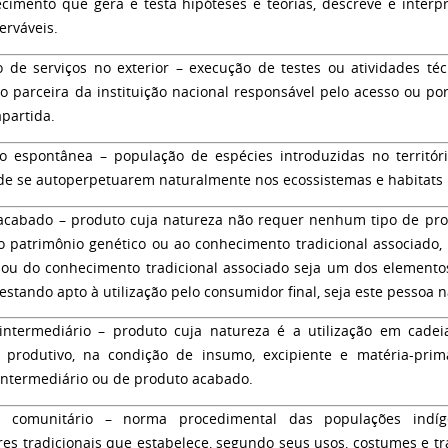
cimento que gera e testa hipóteses e teorias, descreve e inte
erváveis.
o de serviços no exterior
– execução de testes ou atividades téc
ão parceira da instituição nacional responsável pelo acesso ou po
apartida.
ão espontânea
– população de espécies introduzidas no territór
de se autoperpetuarem naturalmente nos ecossistemas e habitats b
acabado
– produto cuja natureza não requer nenhum tipo de proc
o patrimônio genético ou ao conhecimento tradicional associado
 ou do conhecimento tradicional associado seja um dos elementos
estando apto à utilização pelo consumidor final, seja este pessoa n
intermediário
– produto cuja natureza é a utilização em cadei
 produtivo, na condição de insumo, excipiente e matéria-pri
intermediário ou de produto acabado.
o comunitário
– norma procedimental das populações indíge
ores tradicionais que estabelece, segundo seus usos, costumes e t