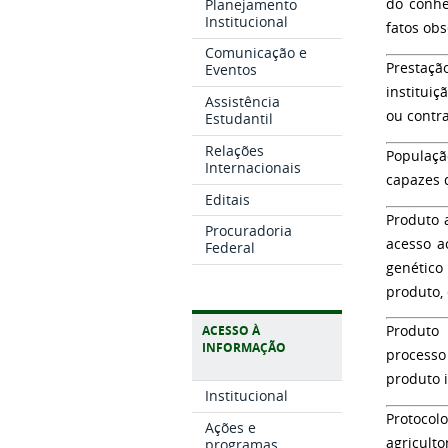
Planejamento
do conhe
Institucional
fatos obs
Comunicação e
Prestaçã
Eventos
instituiç
Assistência
ou contr
Estudantil
Relações
Populaç
Internacionais
capazes 
Editais
Produto 
Procuradoria
acesso a
Federal
genético
produto, 
ACESSO À
Produto 
INFORMAÇÃO
processo
produto 
Institucional
Protocol
Ações e
agricult
programas