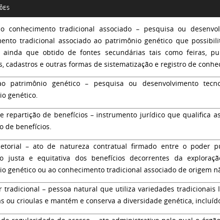
ÕES
o conhecimento tradicional associado
– pesquisa ou desenvolv
ento tradicional associado ao patrimônio genético que possibili
, ainda que obtido de fontes secundárias tais como feiras, publ
os, cadastros e outras formas de sistematização e registro de conh
ao patrimônio genético
– pesquisa ou desenvolvimento tecno
io genético.
e repartição de benefícios
– instrumento jurídico que qualifica a
o de benefícios.
etorial
– ato de natureza contratual firmado entre o poder pú
ão justa e equitativa dos benefícios decorrentes da explora
io genético ou ao conhecimento tradicional associado de origem não
r tradicional
– pessoa natural que utiliza variedades tradicionais 
 ou crioulas e mantém e conserva a diversidade genética, incluído 