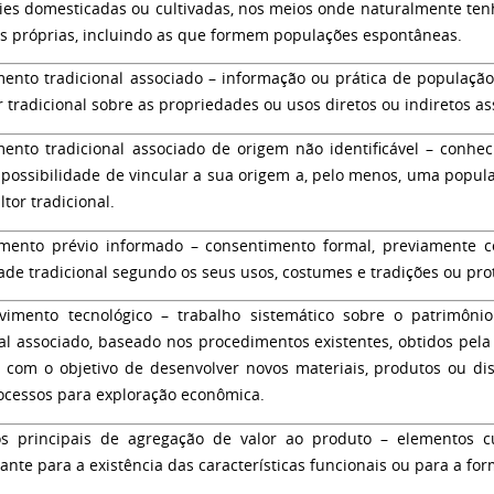
ies domesticadas ou cultivadas, nos meios onde naturalmente ten
vas próprias, incluindo as que formem populações espontâneas.
ento tradicional associado
– informação ou prática de população
r tradicional sobre as propriedades ou usos diretos ou indiretos a
ento tradicional associado de origem não identificável
– conheci
 possibilidade de vincular a sua origem a, pelo menos, uma popul
ltor tradicional.
mento prévio informado
– consentimento formal, previamente c
de tradicional segundo os seus usos, costumes e tradições ou pro
vimento tecnológico
– trabalho sistemático sobre o patrimôni
nal associado, baseado nos procedimentos existentes, obtidos pela
o com o objetivo de desenvolver novos materiais, produtos ou dis
ocessos para exploração econômica.
s principais de agregação de valor ao produto
– elementos c
ante para a existência das características funcionais ou para a fo