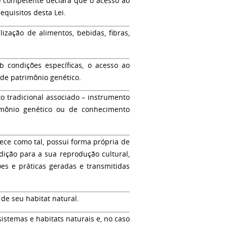
o competente declara que o acesso ao
quisitos desta Lei.
zação de alimentos, bebidas, fibras,
b condições específicas, o acesso ao
de patrimônio genético.
 tradicional associado
– instrumento
rimônio genético ou de conhecimento
ece como tal, possui forma própria de
dição para a sua reprodução cultural,
ções e práticas geradas e transmitidas
de seu habitat natural.
stemas e habitats naturais e, no caso