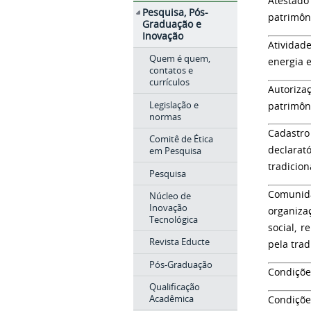
Atestado
Pesquisa, Pós-
patrimôn
Graduação e
Inovação
Atividade
Quem é quem,
energia e
contatos e
currículos
Autoriza
Legislação e
patrimôn
normas
Cadastro
Comitê de Ética
declarat
em Pesquisa
tradicion
Pesquisa
Comunida
Núcleo de
Inovação
organiza
Tecnológica
social, 
Revista Educte
pela trad
Pós-Graduação
Condiçõe
Qualificação
Acadêmica
Condições