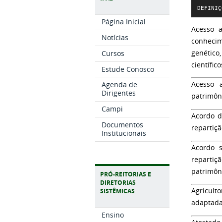
DEFINIÇ
Página Inicial
Acesso a
Notícias
conhecim
genético
Cursos
científic
Estude Conosco
Agenda de
Acesso 
Dirigentes
patrimôn
Campi
Acordo d
Documentos
repartiçã
Institucionais
Acordo s
repartiç
patrimôn
PRÓ-REITORIAS E
DIRETORIAS
Agriculto
SISTÊMICAS
adaptadas
Ensino