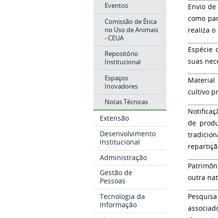
Eventos
Envio de
como par
Comissão de Ética
no Uso de Animais
realiza o
- CEUA
Espécie 
Repositório
suas nec
Institucional
Espaços
Material
Inovadores
cultivo 
Notas Técnicas
Notifica
Extensão
de produ
Desenvolvimento
tradicion
Institucional
repartiçã
Administração
Patrimôn
Gestão de
outra na
Pessoas
Tecnologia da
Pesquisa
Informação
associad