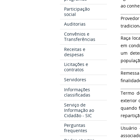
ao conhec
Participação
social
Provedor
Auditorias
tradicio
Convênios e
Raça loc
Transferências
em condi
Receitas e
um deter
despesas
população
Licitações e
contratos
Remessa
Servidores
finalidad
Informações
Termo de
classificadas
exterior
Serviço de
quando f
Informação ao
Cidadão - SIC
repartiçã
Perguntas
Usuário
–
frequentes
associa