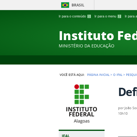
BRASIL
Ir para o conteúdo
1
Ir para o menu
2
Ir para
Instituto Fe
MINISTÉRIO DA EDUCAÇÃO
VOCÊ ESTÁ AQUI:
PÁGINA INICIAL
>
O IFAL
>
PESQUI
Def
por
João So
10h10
IFAL