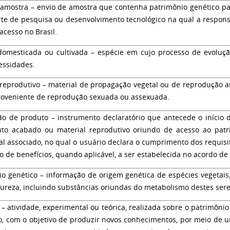
 amostra
– envio de amostra que contenha patrimônio genético par
te de pesquisa ou desenvolvimento tecnológico na qual a respon
 acesso no Brasil.
domesticada ou cultivada
– espécie em cujo processo de evoluçã
essidades.
 reprodutivo
– material de propagação vegetal ou de reprodução a
proveniente de reprodução sexuada ou assexuada.
ção de produto
– instrumento declaratório que antecede o início 
to acabado ou material reprodutivo oriundo de acesso ao pat
al associado, no qual o usuário declara o cumprimento dos requisi
o de benefícios, quando aplicável, a ser estabelecida no acordo de 
io genético
– informação de origem genética de espécies vegetais
tureza, incluindo substâncias oriundas do metabolismo destes sere
– atividade, experimental ou teórica, realizada sobre o patrimôni
o, com o objetivo de produzir novos conhecimentos, por meio de 