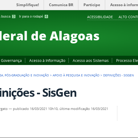
Simplifique!
Comunica BR
Participe
Acesso à infor
 a busca
3
Ir para o rodapé
4
ACESSIBILIDADE
ALTO CONT
deral de Alagoas
Governança
Acesso à Informação
Acesso aos Sistemas
Processo Ele
SA, PÓS-GRADUAÇÃO E INOVAÇÃO
>
APOIO À PESQUISA E INOVAÇÃO
>
DEFINIÇÕES - SISGEN
inições - SisGen
rgato
—
publicado
16/03/2021 10h10,
última modificação
16/03/2021