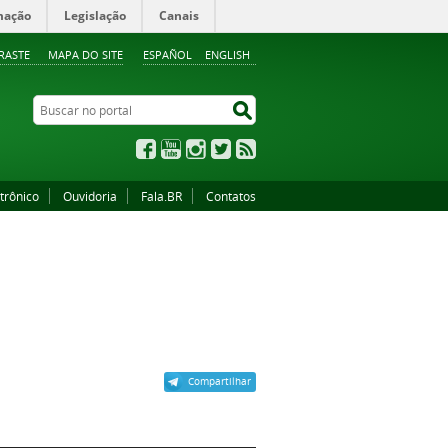
mação
Legislação
Canais
RASTE
MAPA DO SITE
ESPAÑOL
ENGLISH
Buscar no portal
Buscar no portal
Facebook
YouTube
Instagram
Twitter
RSS
trônico
Ouvidoria
Fala.BR
Contatos
Compartilhar