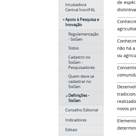
de espéc
Incubadora
distinti
Central InovIFAL
Apoio à Pesquisa e
Conhecim
Inovação
agriculto
Regulamentação
- SisGen
Conhecim
Sisbio
não há a
ou agricu
Cadastro no
SisGen -
Pesquisadores
Consenti
comunida
Quem deve se
cadastrar no
SisGen
Desenvol
tradicio
Definições -
SisGen
realizad
novos pr
Conselho Editorial
Indicadores
Elemento
determin
Editais