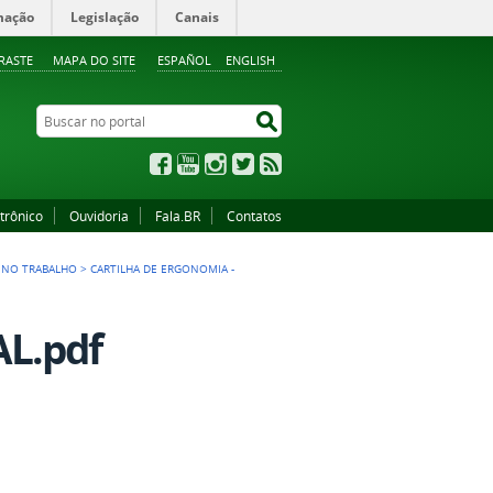
mação
Legislação
Canais
RASTE
MAPA DO SITE
ESPAÑOL
ENGLISH
Buscar no portal
Buscar no portal
Facebook
YouTube
Instagram
Twitter
RSS
trônico
Ouvidoria
Fala.BR
Contatos
 NO TRABALHO
>
CARTILHA DE ERGONOMIA -
L.pdf