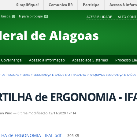
Simplifique!
Comunica BR
Participe
Acesso à infor
 a busca
3
Ir para o rodapé
4
ACESSIBILIDADE
ALTO CONT
deral de Alagoas
Governança
Acesso à Informação
Acesso aos Sistemas
Processo Ele
 DE PESSOAS
>
SIASS
>
SEGURANÇA E SAÚDE NO TRABALHO
>
ARQUIVOS SEGURANÇA E SAÚDE
TILHA de ERGONOMIA - IFA
an Pino
—
última modificação
12/11/2020 17h14
LHA de ERGONOMIA - IFAL.pdf
— 305 KB