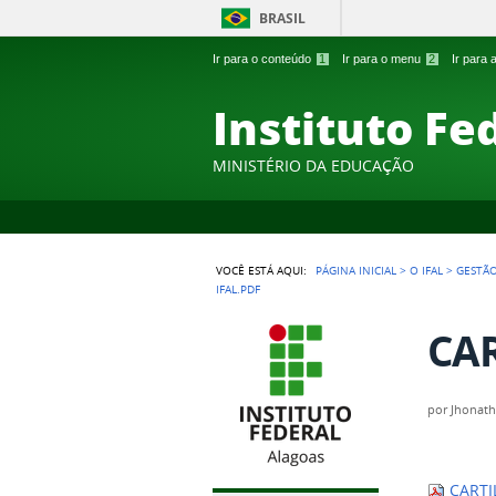
BRASIL
Ir para o conteúdo
1
Ir para o menu
2
Ir para
Instituto Fe
MINISTÉRIO DA EDUCAÇÃO
VOCÊ ESTÁ AQUI:
PÁGINA INICIAL
>
O IFAL
>
GESTÃO
IFAL.PDF
CAR
por
Jhonath
CARTI