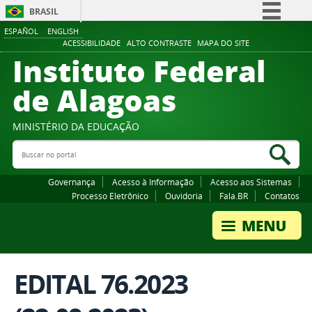
BRASIL
ESPAÑOL
ENGLISH
Simplifique!
ACESSIBILIDADE
ALTO CONTRASTE
MAPA DO SITE
Instituto Federal
Comunica BR
Participe
de Alagoas
Acesso à informação
Legislação
MINISTÉRIO DA EDUCAÇÃO
Buscar no portal
Canais
Bus
Governança
Acesso à Informação
Acesso aos Sistemas
Processo Eletrônico
Ouvidoria
Fala.BR
Contatos
EDITAL 76.2023