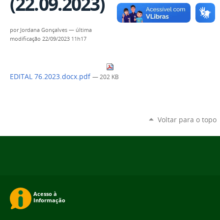
(22.09.2023)
por
Jordana Gonçalves
—
última
modificação
22/09/2023 11h17
EDITAL 76.2023.docx.pdf
— 202 KB
Voltar para o topo