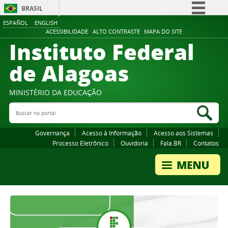
BRASIL
ESPAÑOL
ENGLISH
Simplifique!
ACESSIBILIDADE
ALTO CONTRASTE
MAPA DO SITE
Instituto Federal
Comunica BR
Participe
de Alagoas
Acesso à informação
Legislação
MINISTÉRIO DA EDUCAÇÃO
Buscar no portal
Canais
Bus
Governança
Acesso à Informação
Acesso aos Sistemas
Processo Eletrônico
Ouvidoria
Fala.BR
Contatos