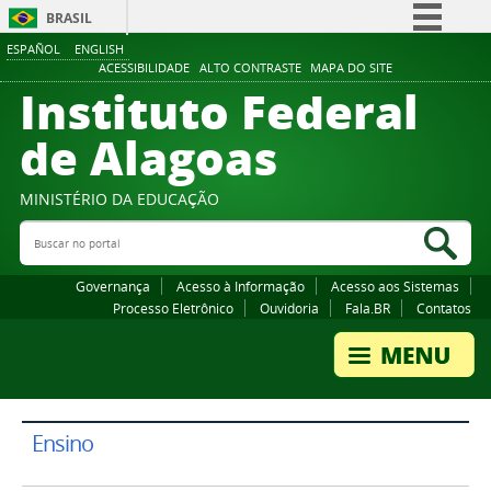
BRASIL
ESPAÑOL
ENGLISH
Simplifique!
ACESSIBILIDADE
ALTO CONTRASTE
MAPA DO SITE
Instituto Federal
Comunica BR
Participe
de Alagoas
Acesso à informação
Legislação
MINISTÉRIO DA EDUCAÇÃO
Buscar no portal
Canais
Bus
Governança
Acesso à Informação
Acesso aos Sistemas
Processo Eletrônico
Ouvidoria
Fala.BR
Contatos
Ensino