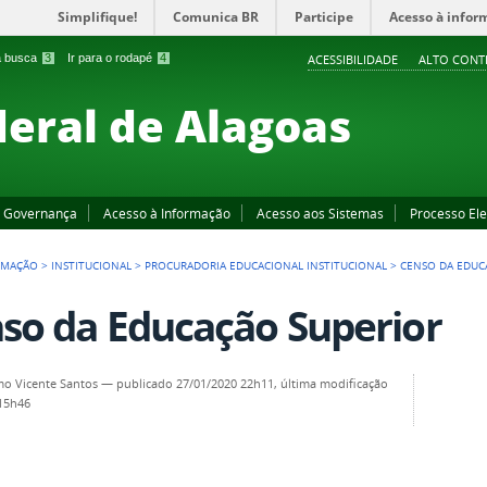
Simplifique!
Comunica BR
Participe
Acesso à infor
 a busca
3
Ir para o rodapé
4
ACESSIBILIDADE
ALTO CONT
deral de Alagoas
Governança
Acesso à Informação
Acesso aos Sistemas
Processo Ele
RMAÇÃO
>
INSTITUCIONAL
>
PROCURADORIA EDUCACIONAL INSTITUCIONAL
>
CENSO DA EDUC
so da Educação Superior
o Vicente Santos
—
publicado
27/01/2020 22h11,
última modificação
 15h46