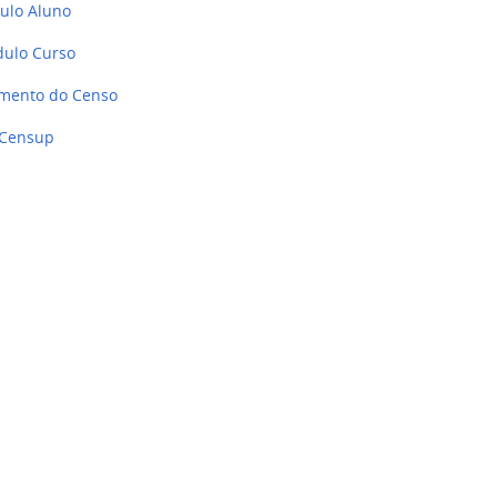
o Aluno
o Curso
mento do Censo
 Censup