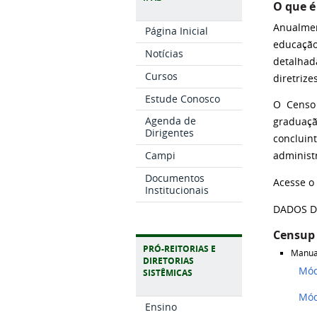
O que é
Anualmen
Página Inicial
educação
Notícias
detalhad
Cursos
diretrize
Estude Conosco
O Censo 
Agenda de
graduação
Dirigentes
concluin
Campi
administr
Documentos
Acesse 
Institucionais
DADOS D
Censup
PRÓ-REITORIAS E
Manua
DIRETORIAS
Módul
SISTÊMICAS
Mód
Ensino