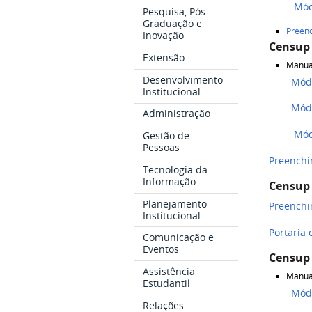
Módu
Pesquisa, Pós-
Graduação e
Preen
Inovação
Censup
Extensão
Manua
Desenvolvimento
Módu
Institucional
Módul
Administração
Mód
Gestão de
Pessoas
Preenchi
Tecnologia da
Informação
Censup
Planejamento
Preenchi
Institucional
Portaria
Comunicação e
Eventos
Censup
Assistência
Manua
Estudantil
Módul
Relações