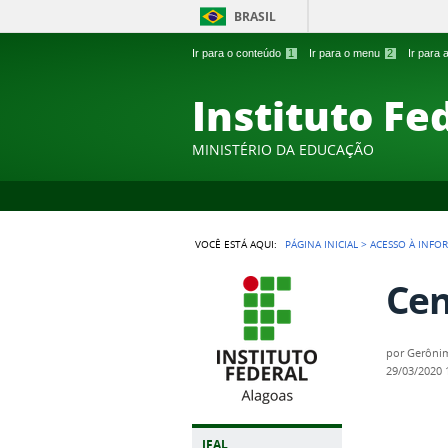
BRASIL
Ir para o conteúdo
1
Ir para o menu
2
Ir para
Instituto Fe
MINISTÉRIO DA EDUCAÇÃO
VOCÊ ESTÁ AQUI:
PÁGINA INICIAL
>
ACESSO À INFO
Cen
por
Gerônim
29/03/2020
IFAL