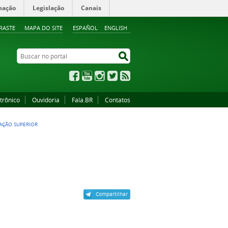
mação
Legislação
Canais
RASTE
MAPA DO SITE
ESPAÑOL
ENGLISH
Buscar no portal
Buscar no portal
Facebook
YouTube
Instagram
Twitter
RSS
trônico
Ouvidoria
Fala.BR
Contatos
AÇÃO SUPERIOR
Compartilhar