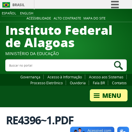
BRASIL
ESPAÑOL
ENGLISH
Simplifique!
ACESSIBILIDADE
ALTO CONTRASTE
MAPA DO SITE
Instituto Federal
Comunica BR
Participe
de Alagoas
Acesso à informação
Legislação
MINISTÉRIO DA EDUCAÇÃO
Buscar no portal
Canais
Bus
Governança
Acesso à Informação
Acesso aos Sistemas
Processo Eletrônico
Ouvidoria
Fala.BR
Contatos
RE4396~1.PDF