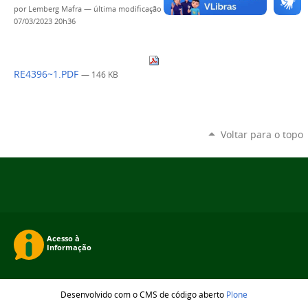
por
Lemberg Mafra
—
última modificação
07/03/2023 20h36
RE4396~1.PDF
— 146 KB
Voltar para o topo
Desenvolvido com o CMS de código aberto
Plone