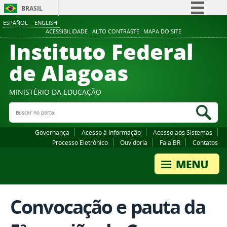
BRASIL
ESPAÑOL
ENGLISH
Simplifique!
ACESSIBILIDADE
ALTO CONTRASTE
MAPA DO SITE
Instituto Federal
Comunica BR
Participe
de Alagoas
Acesso à informação
Legislação
MINISTÉRIO DA EDUCAÇÃO
Buscar no portal
Canais
Bus
Governança
Acesso à Informação
Acesso aos Sistemas
Processo Eletrônico
Ouvidoria
Fala.BR
Contatos
Convocação e pauta da