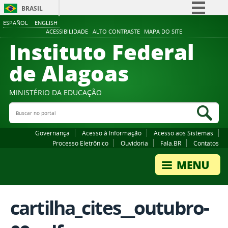
BRASIL
ESPAÑOL
ENGLISH
Simplifique!
ACESSIBILIDADE
ALTO CONTRASTE
MAPA DO SITE
Instituto Federal
Comunica BR
Participe
de Alagoas
Acesso à informação
Legislação
MINISTÉRIO DA EDUCAÇÃO
Buscar no portal
Canais
Bus
Governança
Acesso à Informação
Acesso aos Sistemas
Processo Eletrônico
Ouvidoria
Fala.BR
Contatos
cartilha_cites__outubro-