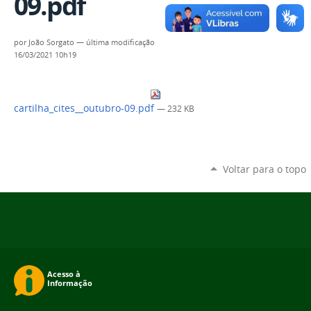
09.pdf
por
João Sorgato
—
última modificação
16/03/2021 10h19
cartilha_cites__outubro-09.pdf
— 232 KB
Voltar para o topo