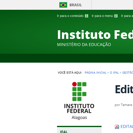
BRASIL
Ir para o conteúdo
1
Ir para o menu
2
Ir para
Instituto Fe
MINISTÉRIO DA EDUCAÇÃO
VOCÊ ESTÁ AQUI:
PÁGINA INICIAL
>
O IFAL
>
GESTÃO
Edit
por
Tamara 
EDITAL
IFAL