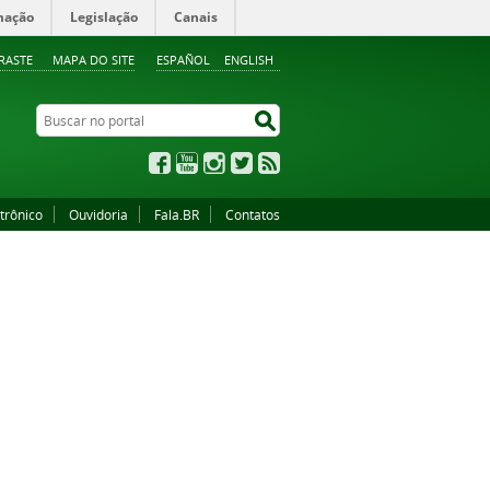
mação
Legislação
Canais
RASTE
MAPA DO SITE
ESPAÑOL
ENGLISH
Buscar no portal
Buscar no portal
Facebook
YouTube
Instagram
Twitter
RSS
trônico
Ouvidoria
Fala.BR
Contatos
3