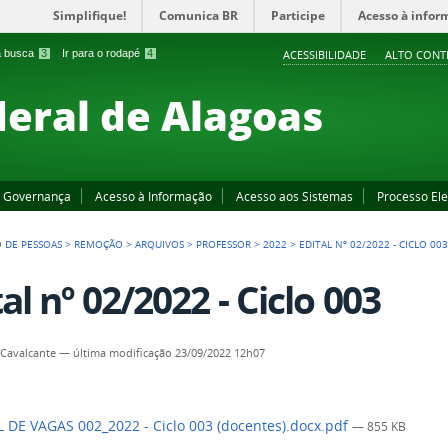
Simplifique!
Comunica BR
Participe
Acesso à infor
 a busca
3
Ir para o rodapé
4
ACESSIBILIDADE
ALTO CONT
deral de Alagoas
Governança
Acesso à Informação
Acesso aos Sistemas
Processo Ele
 DE PESSOAS
>
REMOÇÃO
>
ARQUIVOS
>
PROFESSOR
>
2022
>
EDITAL Nº 02/2022 - CICLO 00
al nº 02/2022 - Ciclo 003
Cavalcante
—
última modificação
23/09/2022 12h07
 DE VAGAS 002_2022 - Ciclo 003 (docentes).docx.pdf
— 855 KB