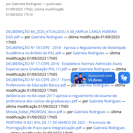
por
Gabriela Rodrigues
—
publicado
01/09/2023 17h02,
última modificação
01/09/2023 17h10
DELIBERAÇÃO 66_2020_ATUALIZOU A 49_AMPLIA CARGA HORÁRIA
EAD.pdf
—
por
Gabriela Rodrigues
— última modificação 01/09/2023
17h05
DELIBERAÇÃO Nº 18-CEPE - 2018 - Aprova o Regulamento de Mobilidade
Acadêmica no ãmbito do IFAL.pdf
—
por
Gabriela Rodrigues
— última
modificação 01/09/2023 17h05
DELIBERAÇÃO Nº 17-CEPE-2016 - Estabelece Normas Admissão Aluno
Especial para Graduação IFAL (1).pdf
—
por
Gabriela Rodrigues
— última
modificação 01/09/2023 17h05
DELIBERAÇÃO Nº 63-CEPE-2017 - Formação Inicial e Continuada de
Professores da Educação Básica.pdf
—
por
Gabriela Rodrigues
— última
modificação 01/09/2023 17h05
deliberacao-no-64-cepe-2017-aprova-o-regulamento-do-exame-de-
proficiencia-dos-cursos-de-graduacao-i.pdf
—
por
Gabriela Rodrigues
—
última modificação 01/09/2023 17h05
Minuta_Edital_PROMOAC.docx.pdf
—
por
Gabriela Rodrigues
— última
modificação 01/09/2023 17h05
PORTARIA N 831 IFAL DE 11 DE MARCO DE 2021 - Processos de
Prorrogação de Prazo para Integralização.pdf
—
por
Gabriela Rodrigues