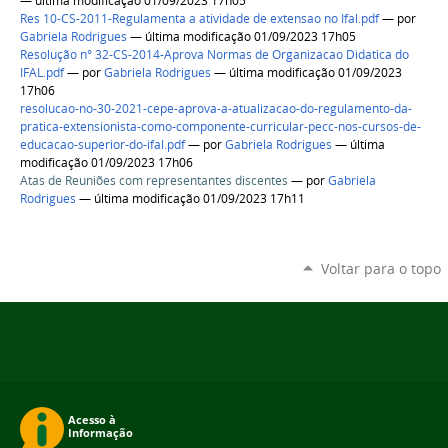
— última modificação 01/09/2023 17h05
Res 10-CS-2011-Regulamenta a atividade de extensao no Ifal.pdf
—
por
Gabriela Rodrigues
— última modificação 01/09/2023 17h05
Resolução n° 32-CS-2014-Aprova Normas de Organizacao Didatica do
IFAL.pdf
—
por
Gabriela Rodrigues
— última modificação 01/09/2023
17h06
resolucao-no-30-2021-cepe-aprova-a-atualizacao-do-regulamento-da-
pratica-extensionista-como-componente-curricular-pecc-nos-cursos-de-
educacao-superior-do-ifal.pdf
—
por
Gabriela Rodrigues
— última
modificação 01/09/2023 17h06
Atas de Reuniões com representantes discentes
—
por
Gabriela
Rodrigues
— última modificação 01/09/2023 17h11
Voltar para o topo