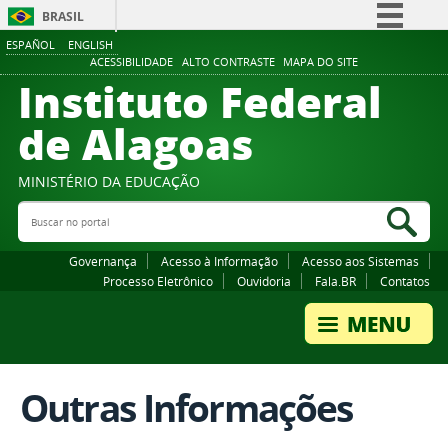
BRASIL
ESPAÑOL
ENGLISH
Simplifique!
ACESSIBILIDADE
ALTO CONTRASTE
MAPA DO SITE
Instituto Federal
Comunica BR
Participe
de Alagoas
Acesso à informação
Legislação
MINISTÉRIO DA EDUCAÇÃO
Buscar no portal
Canais
Bus
Governança
Acesso à Informação
Acesso aos Sistemas
Processo Eletrônico
Ouvidoria
Fala.BR
Contatos
Outras Informações