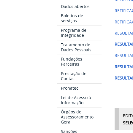
Dados abertos
RETIFIC
Boletins de
serviços
RETIFIC
Programa de
RESULTA
Integridade
RESULTA
Tratamento de
Dados Pessoais
RESULTA
Fundações
Parceiras
RESULTA
Prestação de
RESULT
Contas
Pronatec
Lei de Acesso à
Informação
Órgãos de
EDIT
Assessoramento
Geral
SELE
Sanções