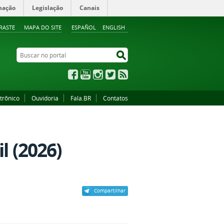
mação
Legislação
Canais
RASTE
MAPA DO SITE
ESPAÑOL
ENGLISH
Buscar no portal
Buscar no portal
Facebook
YouTube
Instagram
Twitter
RSS
trônico
Ouvidoria
Fala.BR
Contatos
l (2026)
Compartilhar