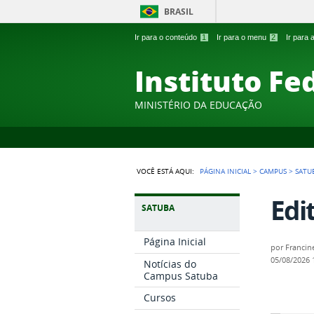
BRASIL
Ir para o conteúdo
1
Ir para o menu
2
Ir para
Instituto Fe
MINISTÉRIO DA EDUCAÇÃO
VOCÊ ESTÁ AQUI:
PÁGINA INICIAL
>
CAMPUS
>
SATU
Edi
SATUBA
Página Inicial
por
Francin
05/08/2026
Notícias do
Campus Satuba
Cursos