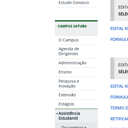
Estude Conosco
EDIT
SELE
CAMPUS SATUBA
EDITAL N
FORMULÁ
O Campus
Agenda de
Dirigentes
Administração
EDIT
Ensino
SELE
Pesquisa e
Inovação
EDITAL N
Extensão
FORMULÁ
Estágios
T
ERMO D
Assistência
Estudantil
RETIFIC
Documentos e