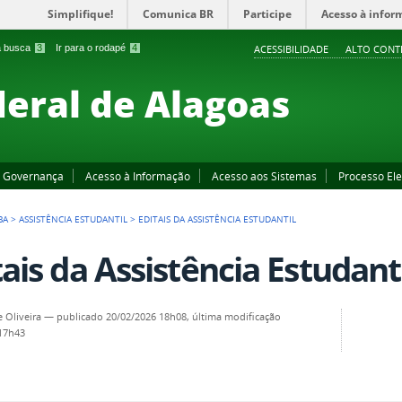
Simplifique!
Comunica BR
Participe
Acesso à infor
 a busca
3
Ir para o rodapé
4
ACESSIBILIDADE
ALTO CONT
deral de Alagoas
Governança
Acesso à Informação
Acesso aos Sistemas
Processo Ele
BA
>
ASSISTÊNCIA ESTUDANTIL
>
EDITAIS DA ASSISTÊNCIA ESTUDANTIL
tais da Assistência Estudanti
e Oliveira
—
publicado
20/02/2026 18h08,
última modificação
 17h43