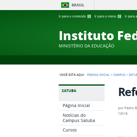
BRASIL
Ir para o conteúdo
1
Ir para o menu
2
Ir para
Instituto Fe
MINISTÉRIO DA EDUCAÇÃO
VOCÊ ESTÁ AQUI:
PÁGINA INICIAL
>
CAMPUS
>
SATU
Ref
SATUBA
Página Inicial
por
Pedro B
12h16
Notícias do
Campus Satuba
Cursos