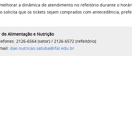
 melhorar a dinâmica de atendimento no refeitório durante o horár
ão solicita que os tickets sejam comprados com antecedência, pref
r de Alimentação e Nutrição
lefones: 2126-6564 (setor) / 2126-6572 (refeitório)
mail:
dae.nutricao.satuba@ifal.edu.br