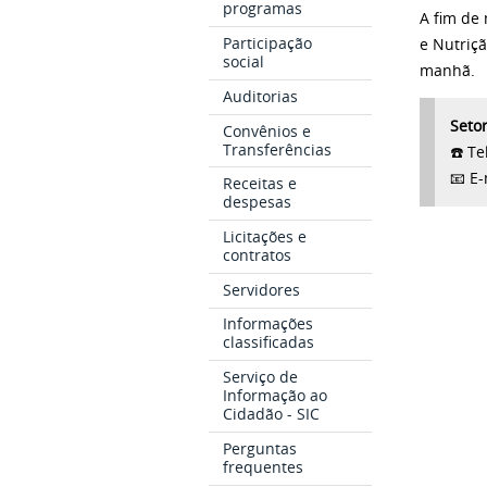
programas
A fim de
Participação
e Nutriç
social
manhã.
Auditorias
Seto
Convênios e
Transferências
☎️ Te
📧 E-
Receitas e
despesas
Licitações e
contratos
Servidores
Informações
classificadas
Serviço de
Informação ao
Cidadão - SIC
Perguntas
frequentes