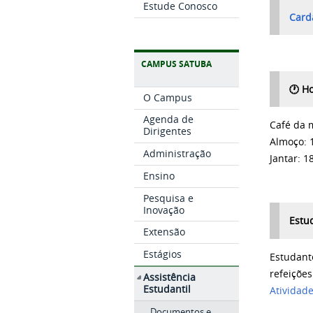
Estude Conosco
Cardá
CAMPUS SATUBA
🕐 Ho
O Campus
Agenda de
Café da
Dirigentes
Almoço: 
Administração
Jantar: 1
Ensino
Pesquisa e
Inovação
Estu
Extensão
Estágios
Estudant
refeiçõe
Assistência
Estudantil
Atividad
Documentos e