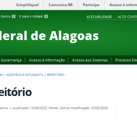
Simplifique!
Comunica BR
Participe
Acesso à infor
 a busca
3
Ir para o rodapé
4
ACESSIBILIDADE
ALTO CONT
deral de Alagoas
Governança
Acesso à Informação
Acesso aos Sistemas
Processo Ele
BA
>
ASSISTÊNCIA ESTUDANTIL
>
REFEITÓRIO
eitório
arros
—
publicado
13/06/2022 14h44,
última modificação
10/03/2026