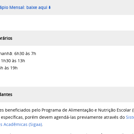
pio Mensal: baixe aqui ⬇️
rários
 manhã:
6h30 às 7h
11h30 às 13h
8h às 19h
dantes
es beneficiados pelo
Programa de Alimentação e Nutrição Escolar 
s específicas, porém devem agendá-las previamente através do
Sis
es Acadêmicas (Sigaa)
.