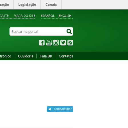
mação
Legislação
Canais
RASTE
MAPA DO SITE
ESPAÑOL
ENGLISH
Buscar no portal
Buscar no portal
Facebook
YouTube
Instagram
Twitter
RSS
trônico
Ouvidoria
Fala.BR
Contatos
Compartilhar