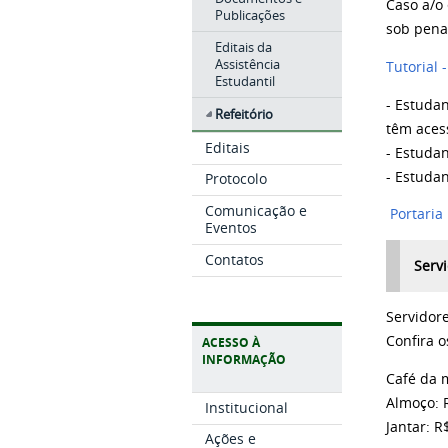
Caso a/o
Publicações
sob pena 
Editais da
Assistência
Tutorial 
Estudantil
- Estuda
Refeitório
têm aces
Editais
- Estudan
- Estudan
Protocolo
Comunicação e
Portaria
Eventos
Contatos
Serv
Servidor
Confira o
ACESSO À
INFORMAÇÃO
Café da 
Almoço: 
Institucional
Jantar: R
Ações e