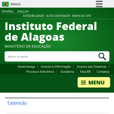
BRASIL
ESPAÑOL
ENGLISH
Simplifique!
ACESSIBILIDADE
ALTO CONTRASTE
MAPA DO SITE
Instituto Federal
Comunica BR
Participe
de Alagoas
Acesso à informação
Legislação
MINISTÉRIO DA EDUCAÇÃO
Buscar no portal
Canais
Bus
Governança
Acesso à Informação
Acesso aos Sistemas
Processo Eletrônico
Ouvidoria
Fala.BR
Contatos
Extensão