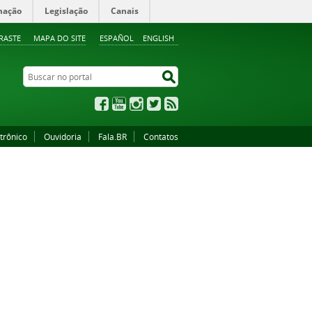
mação
Legislação
Canais
RASTE
MAPA DO SITE
ESPAÑOL
ENGLISH
Buscar no portal
Buscar no portal
Facebook
YouTube
Instagram
Twitter
RSS
trônico
Ouvidoria
Fala.BR
Contatos