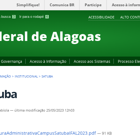
Simplifique!
Comunica BR
Participe
Acesso à infor
 a busca
3
Ir para o rodapé
4
ACESSIBILIDADE
ALTO CONT
deral de Alagoas
Governança
Acesso à Informação
Acesso aos Sistemas
Processo Ele
RMAÇÃO
>
INSTITUCIONAL
>
SATUBA
uba
abíola
—
última modificação
25/05/2023 12h03
uraAdministrativaCampusSatubaIFAL2023.pdf
— 91 KB