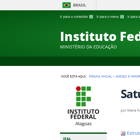
BRASIL
Ir para o conteúdo
1
Ir para o menu
2
Ir para
Instituto Fe
MINISTÉRIO DA EDUCAÇÃO
VOCÊ ESTÁ AQUI:
PÁGINA INICIAL
>
ACESSO À INFO
Sat
por
Maria F
Estrut
IFAL