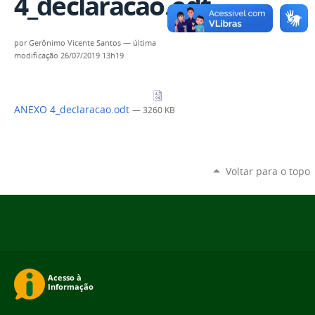
4_declaracao.odt
por
Gerônimo Vicente Santos
—
última
modificação
26/07/2019 13h19
ANEXO 4_declaracao.odt
— 3260 KB
Voltar para o topo