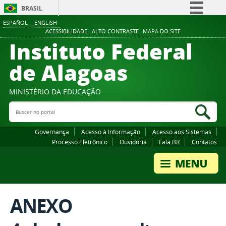
BRASIL
ESPAÑOL
ENGLISH
Simplifique!
ACESSIBILIDADE
ALTO CONTRASTE
MAPA DO SITE
Instituto Federal
Comunica BR
Participe
de Alagoas
Acesso à informação
Legislação
MINISTÉRIO DA EDUCAÇÃO
Buscar no portal
Canais
Bus
Governança
Acesso à Informação
Acesso aos Sistemas
Processo Eletrônico
Ouvidoria
Fala.BR
Contatos
ANEXO