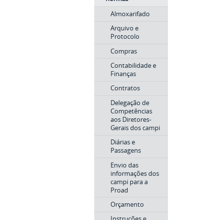
Almoxarifado
Arquivo e
Protocolo
Compras
Contabilidade e
Finanças
Contratos
Delegação de
Competências
aos Diretores-
Gerais dos campi
Diárias e
Passagens
Envio das
informações dos
campi para a
Proad
Orçamento
Instruções e