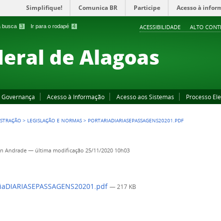
Simplifique!
Comunica BR
Participe
Acesso à infor
 a busca
3
Ir para o rodapé
4
ACESSIBILIDADE
ALTO CONT
deral de Alagoas
Governança
Acesso à Informação
Acesso aos Sistemas
Processo Ele
ISTRAÇÃO
>
LEGISLAÇÃO E NORMAS
>
PORTARIADIARIASEPASSAGENS20201.PDF
on Andrade
—
última modificação
25/11/2020 10h03
riaDIARIASEPASSAGENS20201.pdf
— 217 KB