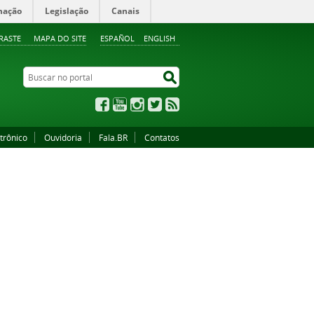
mação
Legislação
Canais
RASTE
MAPA DO SITE
ESPAÑOL
ENGLISH
Buscar no portal
Buscar no portal
Facebook
YouTube
Instagram
Twitter
RSS
trônico
Ouvidoria
Fala.BR
Contatos