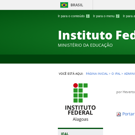
BRASIL
Ir para o conteúdo
1
Ir para o menu
2
Ir para
Instituto Fe
MINISTÉRIO DA EDUCAÇÃO
VOCÊ ESTÁ AQUI:
PÁGINA INICIAL
>
O IFAL
>
ADMIN
por
Hevert
Porta
IFAL