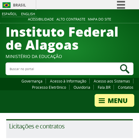
BRASIL
ESPAÑOL
ENGLISH
Simplifique!
ACESSIBILIDADE
ALTO CONTRASTE
MAPA DO SITE
Instituto Federal
Comunica BR
Participe
de Alagoas
Acesso à informação
Legislação
MINISTÉRIO DA EDUCAÇÃO
Buscar no portal
Canais
Bus
Governança
Acesso à Informação
Acesso aos Sistemas
Processo Eletrônico
Ouvidoria
Fala.BR
Contatos
Licitações e contratos