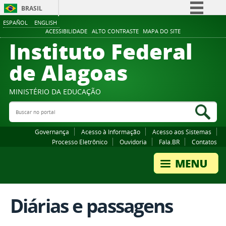
BRASIL
ESPAÑOL
ENGLISH
Simplifique!
ACESSIBILIDADE
ALTO CONTRASTE
MAPA DO SITE
Instituto Federal
Comunica BR
Participe
de Alagoas
Acesso à informação
Legislação
MINISTÉRIO DA EDUCAÇÃO
Buscar no portal
Canais
Bus
Governança
Acesso à Informação
Acesso aos Sistemas
Processo Eletrônico
Ouvidoria
Fala.BR
Contatos
Diárias e passagens