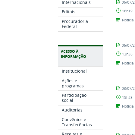
por
publicado
Internacionais
06/07/
Elaine
16h19
Editais
Rodrigues
Notícia
Procuradoria
Federal
por
publicado
06/07/
Jhonathan
ACESSO À
13h38
Pino
INFORMAÇÃO
Notícia
Institucional
Ações e
programas
por
publicado
03/07/
Elaine
Participação
15h53
Rodrigues
social
Notícia
Auditorias
Convênios e
Transferências
Receitas e
por
publicado