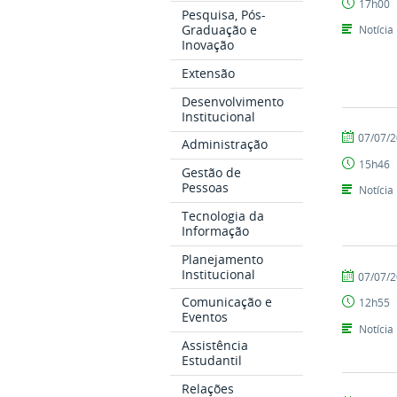
17h00
Abreu
Pesquisa, Pós-
Graduação e
Notícia
Inovação
Extensão
Desenvolvimento
Institucional
por
publicado
07/07/
Administração
Adriana
15h46
Thiara
Gestão de
Oliveira
Pessoas
Notícia
Tecnologia da
Informação
Planejamento
Institucional
por
publicado
07/07/
Jhonathan
Comunicação e
12h55
Pino
Eventos
Notícia
Assistência
Estudantil
Relações