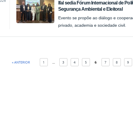
2026
Ifal sedia Fórum Internacional de Polí
Segurança Ambiental e Eleitoral
Evento se propõe ao diálogo e cooperaçã
privado, academia e sociedade civil.
« ANTERIOR
1
...
3
4
5
6
7
8
9