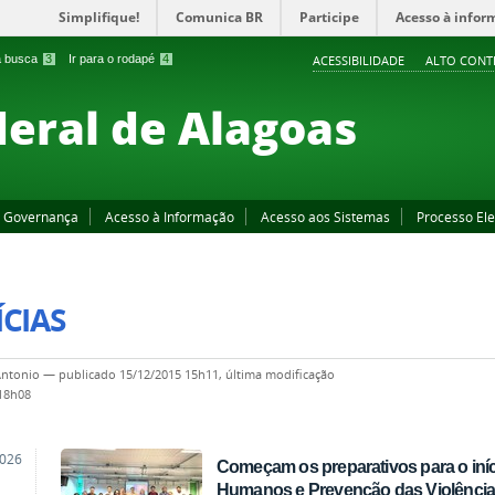
Simplifique!
Comunica BR
Participe
Acesso à infor
 a busca
3
Ir para o rodapé
4
ACESSIBILIDADE
ALTO CONT
deral de Alagoas
Governança
Acesso à Informação
Acesso aos Sistemas
Processo Ele
CIAS
Antonio
—
publicado
15/12/2015 15h11,
última modificação
 18h08
2026
Começam os preparativos para o iní
Humanos e Prevenção das Violênci