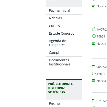
Pino
Notícia
Página Inicial
Notícias
Cursos
por
publicado
10/07/
Estude Conosco
Alexandre
16h23
Abreu
Agenda de
Notícia
Dirigentes
Campi
Documentos
Institucionais
por
publicado
08/07/
Elaine
17h01
Rodrigues
Notícia
PRÓ-REITORIAS E
DIRETORIAS
SISTÊMICAS
por
publicado
07/07/
Ensino
Alexandre