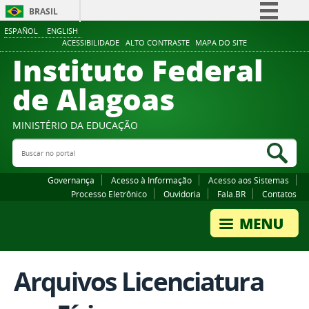
BRASIL
ESPAÑOL
ENGLISH
Simplifique!
ACESSIBILIDADE
ALTO CONTRASTE
MAPA DO SITE
Instituto Federal
Comunica BR
Participe
de Alagoas
Acesso à informação
Legislação
MINISTÉRIO DA EDUCAÇÃO
Buscar no portal
Canais
Bus
Governança
Acesso à Informação
Acesso aos Sistemas
Processo Eletrônico
Ouvidoria
Fala.BR
Contatos
Arquivos Licenciatura