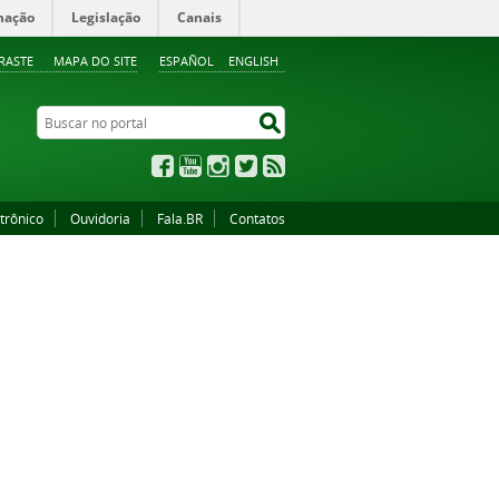
mação
Legislação
Canais
RASTE
MAPA DO SITE
ESPAÑOL
ENGLISH
Buscar no portal
Buscar no portal
Facebook
YouTube
Instagram
Twitter
RSS
trônico
Ouvidoria
Fala.BR
Contatos