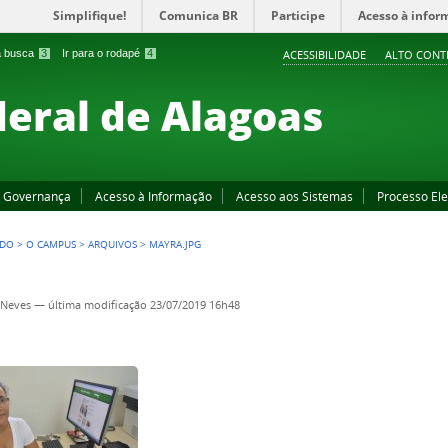
Simplifique!
Comunica BR
Participe
Acesso à infor
 a busca
3
Ir para o rodapé
4
ACESSIBILIDADE
ALTO CONT
deral de Alagoas
Governança
Acesso à Informação
Acesso aos Sistemas
Processo Ele
EDO
>
O CAMPUS
>
ARQUIVOS
>
MAYRA.JPG
 Neves
—
última modificação
23/07/2019 16h48