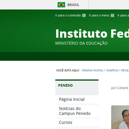
BRASIL
Ir para o conteúdo
1
Ir para o menu
2
Ir para
Instituto Fe
MINISTÉRIO DA EDUCAÇÃO
VOCÊ ESTÁ AQUI:
PÁGINA INICIAL
>
CAMPUS
>
PEN
PENEDO
por
Lidiane
Página Inicial
Notícias do
Campus Penedo
Cursos