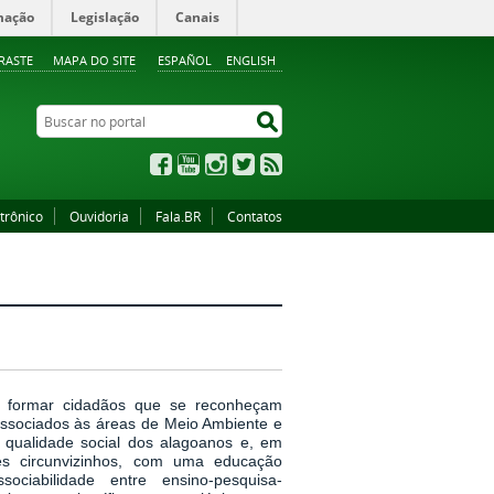
mação
Legislação
Canais
RASTE
MAPA DO SITE
ESPAÑOL
ENGLISH
Buscar no portal
Buscar no portal
Facebook
YouTube
Instagram
Twitter
RSS
trônico
Ouvidoria
Fala.BR
Contatos
formar cidadãos que se reconheçam
associados às
áreas de Meio Ambiente e
 qualidade social dos alagoanos e, em
es circunvizinhos, com uma educação
ociabilidade entre ensino-pesquisa-