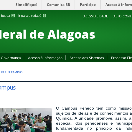
Simplifique!
Comunica BR
Participe
Acesso à infor
 a busca
3
Ir para o rodapé
4
ACESSIBILIDADE
ALTO CONT
deral de Alagoas
Governança
Acesso à Informação
Acesso aos Sistemas
Processo Ele
EDO
>
O CAMPUS
ampus
O Campus Penedo tem como missão 
sujeitos de ideias e de conhecimentos 
Química. A unidade promove, assim, a
especial, dos penedenses e munícip
fundamentada no princípio da indiss