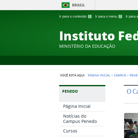
BRASIL
Ir para o conteúdo
1
Ir para o menu
2
Ir para
Instituto Fe
MINISTÉRIO DA EDUCAÇÃO
VOCÊ ESTÁ AQUI:
PÁGINA INICIAL
>
CAMPUS
>
PEN
O C
PENEDO
Página Inicial
Notícias do
Campus Penedo
Cursos