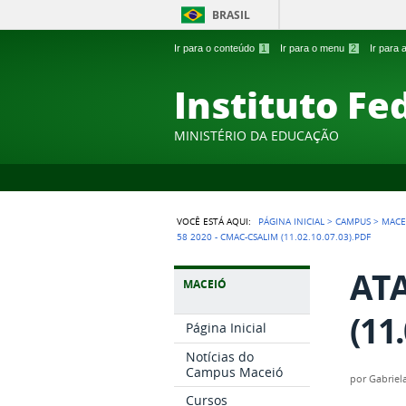
BRASIL
Ir para o conteúdo
1
Ir para o menu
2
Ir para
Instituto Fe
MINISTÉRIO DA EDUCAÇÃO
VOCÊ ESTÁ AQUI:
PÁGINA INICIAL
>
CAMPUS
>
MACE
58 2020 - CMAC-CSALIM (11.02.10.07.03).PDF
ATA
MACEIÓ
(11
Página Inicial
Notícias do
Campus Maceió
por
Gabriel
Cursos