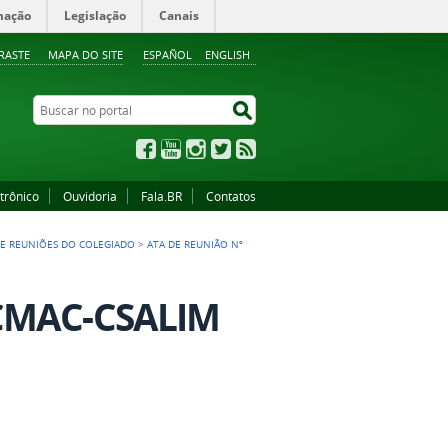
mação
Legislação
Canais
RASTE
MAPA DO SITE
ESPAÑOL
ENGLISH
Buscar no portal
Buscar no portal
Facebook
YouTube
Instagram
Twitter
RSS
trônico
Ouvidoria
Fala.BR
Contatos
DE REUNIÕES DO COLEGIADO
>
ATA DE REUNIÃO Nº
 CMAC-CSALIM