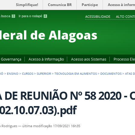
Simplifique!
Comunica BR
Participe
Acesso à infor
 a busca
3
Ir para o rodapé
4
ACESSIBILIDADE
ALTO CONT
deral de Alagoas
Governança
Acesso à Informação
Acesso aos Sistemas
Processo Ele
IÓ
>
ENSINO
>
CURSOS
>
SUPERIOR
>
TECNOLOGIA EM ALIMENTOS
>
DOCUMENTOS
>
ATAS 
 DE REUNIÃO Nº 58 2020 -
.02.10.07.03).pdf
a Rodrigues
—
última modificação
17/09/2021 16h35