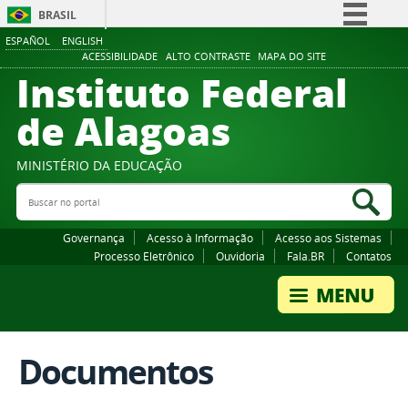
BRASIL
ESPAÑOL
ENGLISH
Simplifique!
ACESSIBILIDADE
ALTO CONTRASTE
MAPA DO SITE
Instituto Federal
Comunica BR
Participe
de Alagoas
Acesso à informação
Legislação
MINISTÉRIO DA EDUCAÇÃO
Buscar no portal
Canais
Bus
Governança
Acesso à Informação
Acesso aos Sistemas
Processo Eletrônico
Ouvidoria
Fala.BR
Contatos
Documentos