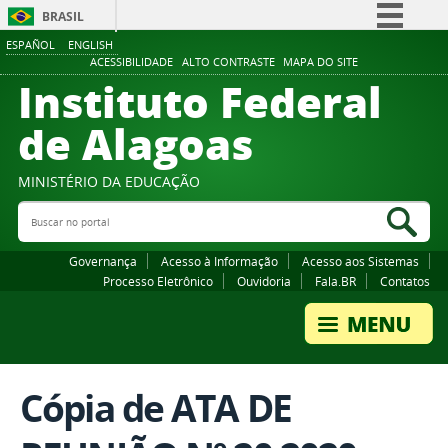
BRASIL
ESPAÑOL
ENGLISH
Simplifique!
ACESSIBILIDADE
ALTO CONTRASTE
MAPA DO SITE
Instituto Federal
Comunica BR
Participe
de Alagoas
Acesso à informação
Legislação
MINISTÉRIO DA EDUCAÇÃO
Buscar no portal
Canais
Bus
Governança
Acesso à Informação
Acesso aos Sistemas
Processo Eletrônico
Ouvidoria
Fala.BR
Contatos
Cópia de ATA DE