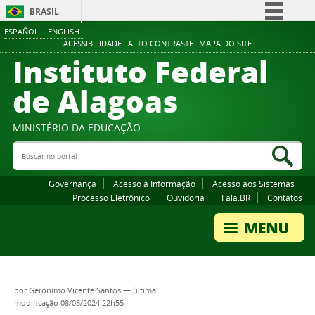
BRASIL
ESPAÑOL
ENGLISH
Simplifique!
ACESSIBILIDADE
ALTO CONTRASTE
MAPA DO SITE
Instituto Federal
Comunica BR
Participe
de Alagoas
Acesso à informação
Legislação
MINISTÉRIO DA EDUCAÇÃO
Buscar no portal
Canais
Bus
Governança
Acesso à Informação
Acesso aos Sistemas
Processo Eletrônico
Ouvidoria
Fala.BR
Contatos
por
Gerônimo Vicente Santos
—
última
modificação
08/03/2024 22h55