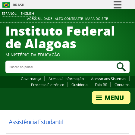
BRASIL
ESPAÑOL
ENGLISH
Simplifique!
ACESSIBILIDADE
ALTO CONTRASTE
MAPA DO SITE
Instituto Federal
Comunica BR
Participe
de Alagoas
Acesso à informação
Legislação
MINISTÉRIO DA EDUCAÇÃO
Buscar no portal
Canais
Bus
Governança
Acesso à Informação
Acesso aos Sistemas
Processo Eletrônico
Ouvidoria
Fala.BR
Contatos
Assistência Estudantil