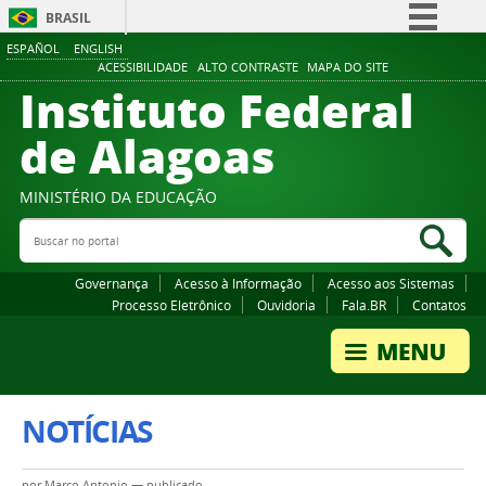
BRASIL
ESPAÑOL
ENGLISH
Simplifique!
ACESSIBILIDADE
ALTO CONTRASTE
MAPA DO SITE
Instituto Federal
Comunica BR
Participe
de Alagoas
Acesso à informação
Legislação
MINISTÉRIO DA EDUCAÇÃO
Buscar no portal
Canais
Bus
Governança
Acesso à Informação
Acesso aos Sistemas
Processo Eletrônico
Ouvidoria
Fala.BR
Contatos
NOTÍCIAS
por
Marco Antonio
—
publicado