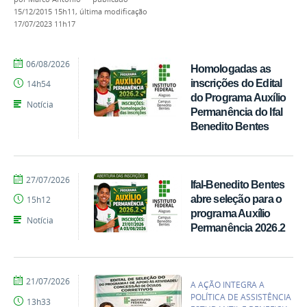
15/12/2015 15h11,
última modificação
17/07/2023 11h17
por
publicado
06/08/2026
Homologadas as
Gerônimo
inscrições do Edital
14h54
Vicente
do Programa Auxílio
Santos
Notícia
Permanência do Ifal
Benedito Bentes
por
publicado
27/07/2026
Ifal-Benedito Bentes
Gerônimo
abre seleção para o
15h12
Vicente
programa Auxílio
Santos
Notícia
Permanência 2026.2
por
publicado
21/07/2026
A AÇÃO INTEGRA A
Gerônimo
POLÍTICA DE ASSISTÊNCIA
13h33
Vicente