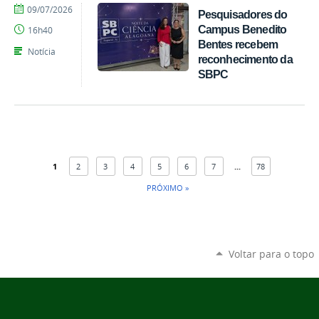
por
publicado
09/07/2026
Pesquisadores do
Gerônimo
Campus Benedito
16h40
Vicente
Bentes recebem
Santos
Notícia
reconhecimento da
SBPC
1
2
3
4
5
6
7
...
78
PRÓXIMO »
Voltar para o topo