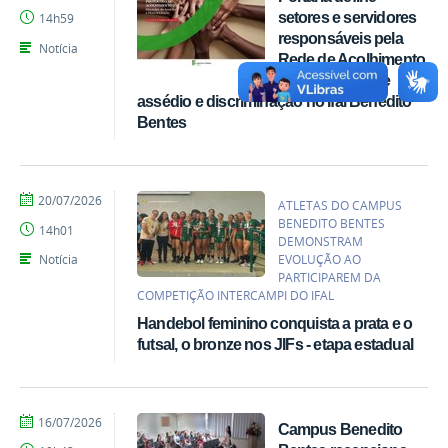
Gerônimo
setores e servidores
14h59
Vicente
responsáveis pela
Santos
Notícia
Rede de Acolhimento
para situação de
assédio e discriminação no Ifal Benedito
Bentes
por
publicado
20/07/2026
ATLETAS DO CAMPUS
Gerônimo
BENEDITO BENTES
14h01
Vicente
DEMONSTRAM
Santos
Notícia
EVOLUÇÃO AO
PARTICIPAREM DA
COMPETIÇÃO INTERCAMPI DO IFAL
Handebol feminino conquista a prata e o
futsal, o bronze nos JIFs - etapa estadual
por
publicado
16/07/2026
Campus Benedito
Gerônimo