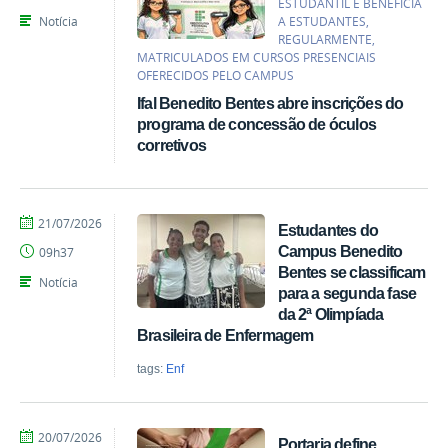
ESTUDANTIL E BENEFICIA
Santos
Notícia
A ESTUDANTES,
REGULARMENTE,
MATRICULADOS EM CURSOS PRESENCIAIS
OFERECIDOS PELO CAMPUS
Ifal Benedito Bentes abre inscrições do
programa de concessão de óculos
corretivos
por
publicado
21/07/2026
Estudantes do
Gerônimo
Campus Benedito
09h37
Vicente
Bentes se classificam
Santos
Notícia
para a segunda fase
da 2ª Olimpíada
Brasileira de Enfermagem
tags:
Enf
por
publicado
20/07/2026
Portaria define