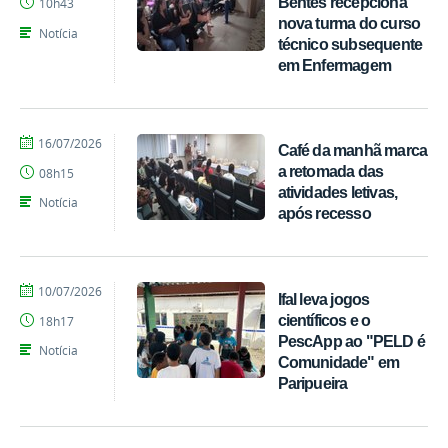
Bentes recepciona
10h43
Vicente
nova turma do curso
Santos
Notícia
técnico subsequente
em Enfermagem
por
publicado
16/07/2026
Café da manhã marca
Gerônimo
a retomada das
08h15
Vicente
atividades letivas,
Santos
Notícia
após recesso
por
publicado
10/07/2026
Ifal leva jogos
Gerônimo
científicos e o
18h17
Vicente
PescApp ao "PELD é
Santos
Notícia
Comunidade" em
Paripueira