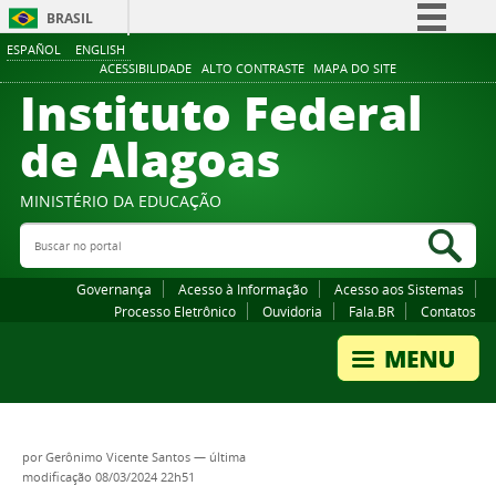
BRASIL
ESPAÑOL
ENGLISH
Simplifique!
ACESSIBILIDADE
ALTO CONTRASTE
MAPA DO SITE
Instituto Federal
Comunica BR
Participe
de Alagoas
Acesso à informação
Legislação
MINISTÉRIO DA EDUCAÇÃO
Buscar no portal
Canais
Bus
Governança
Acesso à Informação
Acesso aos Sistemas
Processo Eletrônico
Ouvidoria
Fala.BR
Contatos
por
Gerônimo Vicente Santos
—
última
modificação
08/03/2024 22h51