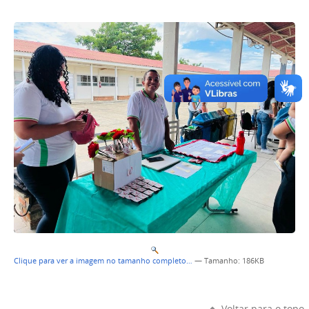
Clique para ver a imagem no tamanho completo…
—
Tamanho
: 186KB
Voltar para o topo