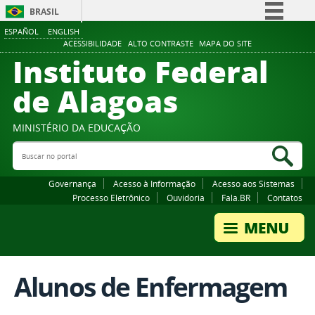
BRASIL
ESPAÑOL
ENGLISH
Simplifique!
ACESSIBILIDADE
ALTO CONTRASTE
MAPA DO SITE
Instituto Federal
Comunica BR
Participe
de Alagoas
Acesso à informação
Legislação
MINISTÉRIO DA EDUCAÇÃO
Buscar no portal
Canais
Bus
Governança
Acesso à Informação
Acesso aos Sistemas
Processo Eletrônico
Ouvidoria
Fala.BR
Contatos
Alunos de Enfermagem