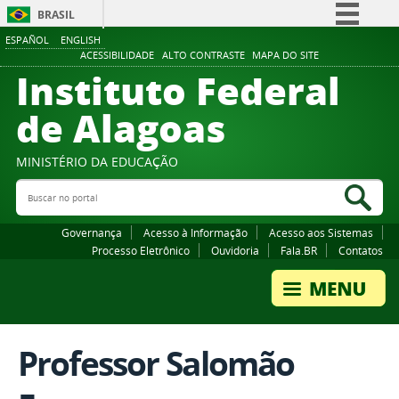
BRASIL
ESPAÑOL
ENGLISH
Simplifique!
ACESSIBILIDADE
ALTO CONTRASTE
MAPA DO SITE
Instituto Federal
Comunica BR
Participe
de Alagoas
Acesso à informação
Legislação
MINISTÉRIO DA EDUCAÇÃO
Buscar no portal
Canais
Bus
Governança
Acesso à Informação
Acesso aos Sistemas
Processo Eletrônico
Ouvidoria
Fala.BR
Contatos
Professor Salomão