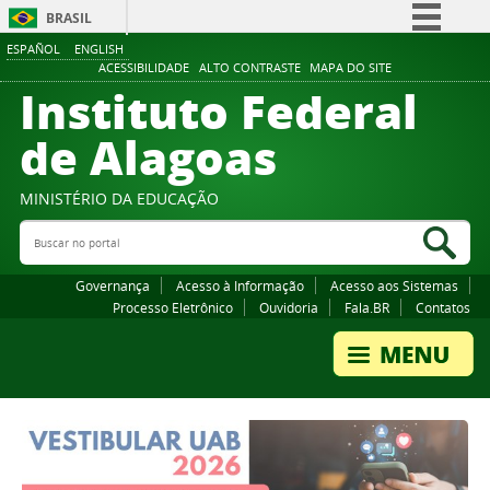
BRASIL
ESPAÑOL
ENGLISH
Simplifique!
ACESSIBILIDADE
ALTO CONTRASTE
MAPA DO SITE
Instituto Federal
Comunica BR
Participe
de Alagoas
Acesso à informação
Legislação
MINISTÉRIO DA EDUCAÇÃO
Buscar no portal
Canais
Bus
Governança
Acesso à Informação
Acesso aos Sistemas
Processo Eletrônico
Ouvidoria
Fala.BR
Contatos