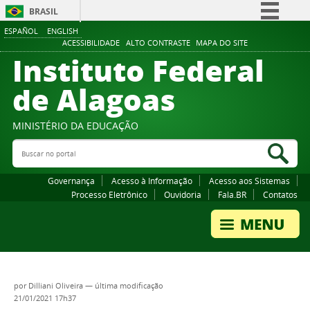
BRASIL
ESPAÑOL
ENGLISH
Simplifique!
ACESSIBILIDADE
ALTO CONTRASTE
MAPA DO SITE
Instituto Federal
Comunica BR
Participe
de Alagoas
Acesso à informação
Legislação
MINISTÉRIO DA EDUCAÇÃO
Buscar no portal
Canais
Bus
Governança
Acesso à Informação
Acesso aos Sistemas
Processo Eletrônico
Ouvidoria
Fala.BR
Contatos
por
Dilliani Oliveira
—
última modificação
21/01/2021 17h37